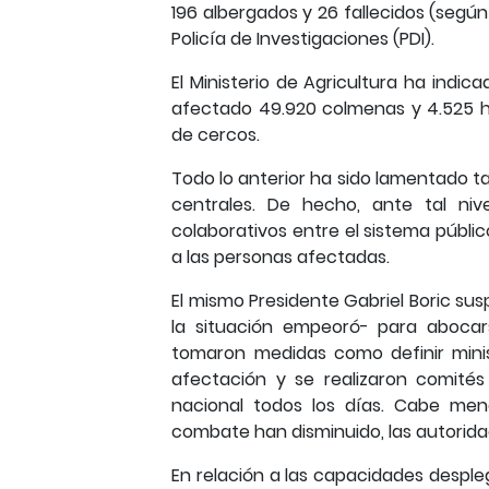
196 albergados y 26 fallecidos (según
Policía de Investigaciones (PDI).
El Ministerio de Agricultura ha indi
afectado 49.920 colmenas y 4.525 he
de cercos.
Todo lo anterior ha sido lamentado t
centrales. De hecho, ante tal niv
colaborativos entre el sistema público
a las personas afectadas.
El mismo Presidente Gabriel Boric su
la situación empeoró- para aboca
tomaron medidas como definir minis
afectación y se realizaron comités
nacional todos los días. Cabe men
combate han disminuido, las autorid
En relación a las capacidades despl