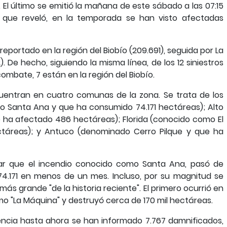
 El último se emitió la mañana de este sábado a las 07:15
s que reveló, en la temporada se han visto afectadas
reportado en la región del Biobío (209.691), seguida por La
). De hecho, siguiendo la misma línea, de los 12 siniestros
bate, 7 están en la región del Biobío.
cuentran en cuatro comunas de la zona. Se trata de los
o Santa Ana y que ha consumido 74.171 hectáreas); Alto
e ha afectado 486 hectáreas); Florida (conocido como El
ctáreas); y Antuco (denominado Cerro Pilque y que ha
ar que el incendio conocido como Santa Ana, pasó de
74.171 en menos de un mes. Incluso, por su magnitud se
ás grande "de la historia reciente". El primero ocurrió en
o "La Máquina" y destruyó cerca de 170 mil hectáreas.
encia hasta ahora se han informado 7.767 damnificados,