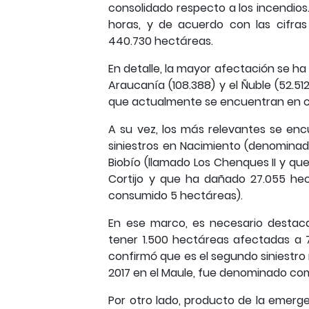
consolidado respecto a los incendios.
horas, y de acuerdo con las cifra
440.730 hectáreas.
En detalle, la mayor afectación se ha 
Araucanía (108.388) y el Ñuble (52.512
que actualmente se encuentran en com
A su vez, los más relevantes se en
siniestros en Nacimiento (denominad
Biobío (llamado Los Chenques II y qu
Cortijo y que ha dañado 27.055 he
consumido 5 hectáreas).
En ese marco, es necesario destac
tener 1.500 hectáreas afectadas a 
confirmó que es el segundo siniestro m
2017 en el Maule, fue denominado com
Por otro lado, producto de la emerg