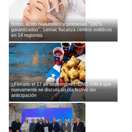
Bótox, ácido hialurónico y promesas "100%
garantizadas": Sernac fiscaliza centros estéticos
en 14 regiones
¿Feriado el 17 de septiembre?: CNC critica que
nuevamente se discuta un día festivo sin
anticipación