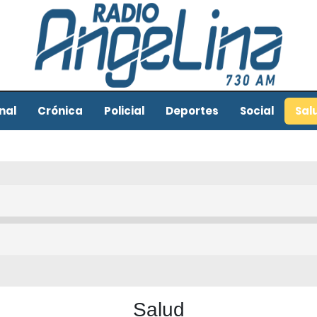
nal
Crónica
Policial
Deportes
Social
Sal
Salud