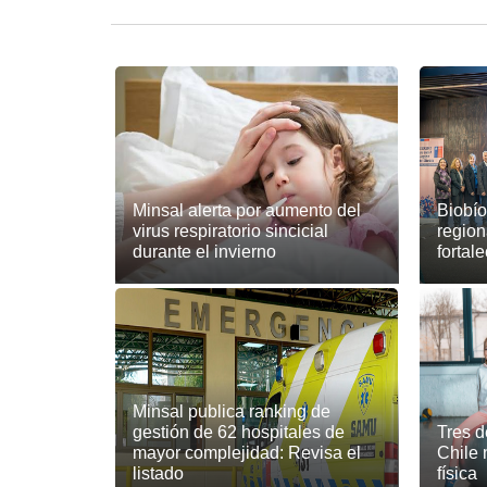
Minsal alerta por aumento del
Biobío
virus respiratorio sincicial
region
durante el invierno
fortal
Minsal publica ranking de
gestión de 62 hospitales de
Tres d
mayor complejidad: Revisa el
Chile 
listado
física