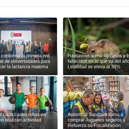
 conforma la primera red
Hantavirus suma 46 casos y 
al de universidades para
fallecidos en lo que va del año
ecer la lactancia materna
Letalidad se eleva al 39%
e cada cuatro niños en
Autoridad Sanitaria llama a
no realizan actividad
comprar Juguetes seguros y
Refuerza su Fiscalización