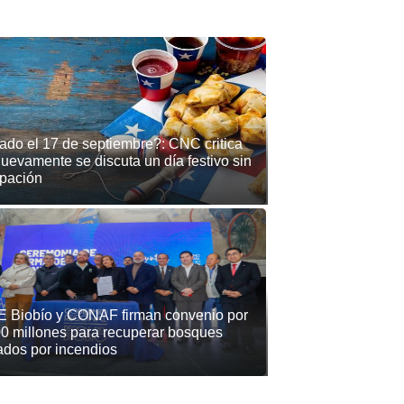
ado el 17 de septiembre?: CNC critica
uevamente se discuta un día festivo sin
ipación
 Biobío y CONAF firman convenio por
0 millones para recuperar bosques
ados por incendios