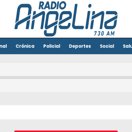
nal
Crónica
Policial
Deportes
Social
Sal