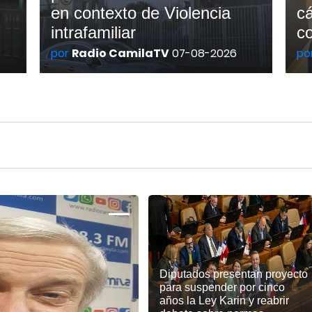
en contexto de Violencia
cá
intrafamiliar
c
por
Radio CamilaTV
07-08-2026
po
Diputados presentan proyecto
para suspender por cinco
años la Ley Karin y reabrir