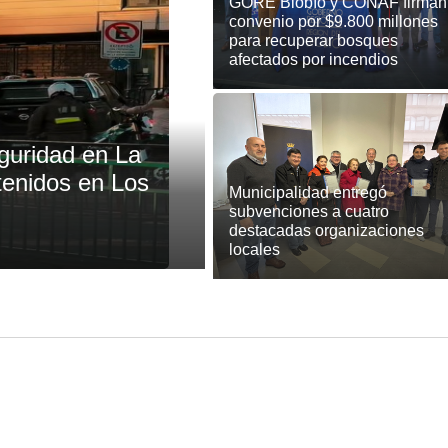
GORE Biobío y CONAF firman
convenio por $9.800 millones
para recuperar bosques
afectados por incendios
guridad en La
tenidos en Los
Municipalidad entregó
subvenciones a cuatro
destacadas organizaciones
locales