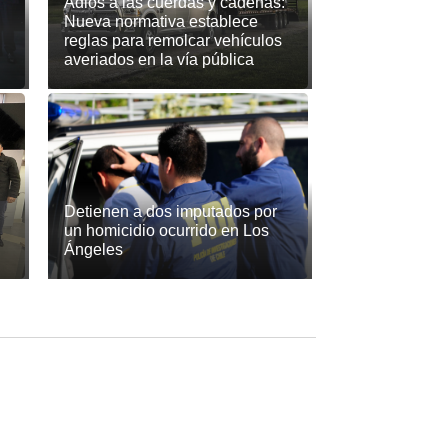
Adiós a las cuerdas y cadenas:
Nueva normativa establece
reglas para remolcar vehículos
averiados en la vía pública
Detienen a dos imputados por
un homicidio ocurrido en Los
Ángeles