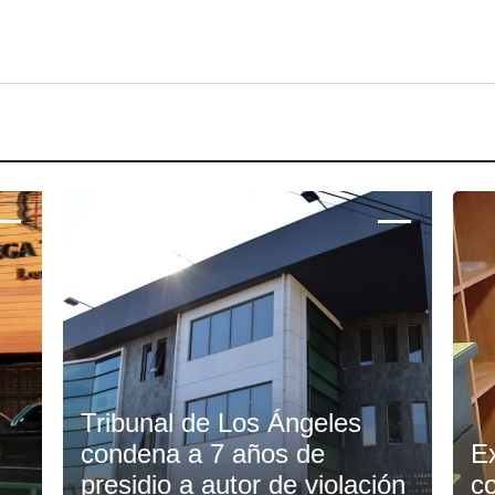
Tribunal de Los Ángeles
condena a 7 años de
E
presidio a autor de violación
c