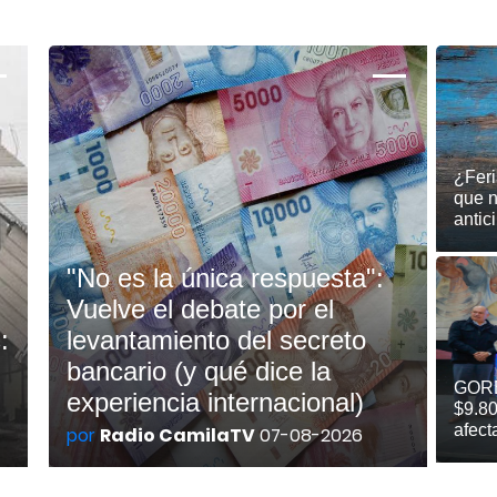
¿Feri
que n
antic
"No es la única respuesta":
Vuelve el debate por el
:
levantamiento del secreto
bancario (y qué dice la
GORE
experiencia internacional)
$9.80
afect
por
Radio CamilaTV
07-08-2026