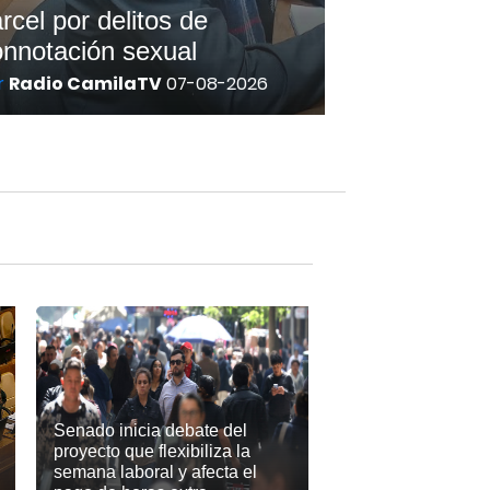
rcel por delitos de
onnotación sexual
r
Radio CamilaTV
07-08-2026
Senado inicia debate del
proyecto que flexibiliza la
semana laboral y afecta el