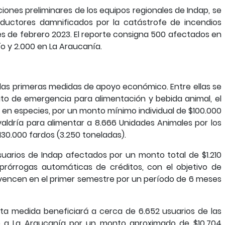
ciones preliminares de los equipos regionales de Indap, se
oductores damnificados por la catástrofe de incendios
es de febrero 2023. El reporte consigna 500 afectados en
bío y 2.000 en La Araucanía.
ó las primeras medidas de apoyo económico. Entre ellas se
to de emergencia para alimentación y bebida animal, el
 en especies, por un monto mínimo individual de $100.000
aldría para alimentar a 8.666 Unidades Animales por los
 130.000 fardos (3.250 toneladas).
usuarios de Indap afectados por un monto total de $1.210
 prórrogas automáticas de créditos, con el objetivo de
 vencen en el primer semestre por un período de 6 meses
esta medida beneficiará a cerca de 6.652 usuarios de las
 a La Araucanía por un monto aproximado de $10.704