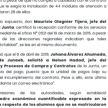
nes a pesar de que no cumplió a cabalidad con el contrato
ue le exigía la instalación de 44 módulos de atención a
aron 28 de ellos.
 lo expuesto, don
Mauricio Olagnier Tijera, jefe del
a Junta
, certificó la recepción conforme de los servicios
ediante el oficio N° 0521 del 19 de marzo de 2015, a pesar
de las direcciones regionales indicaban que tales
totalidad”, se lee en el mismo documento.
ó que el 6 de abril de 2015,
Johana Álvarez Ahumada,
e Junaeb, solicitó a Nelson Hadad, jefe del
y Procesos de Compra y Contratos
de la Junta, un
cia del pago, puesto que la unidad de pagos bajo su
l incumplimiento del contrato. Pese a ello, este último
diante un correo electrónico”.
siones de las autoridades, según estableció
dro económico cuantificable expresado en la
s respecto de los alumnos que no se matricularon