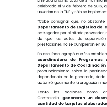
Limitada la suma total de $ 40 millo
celebrado el 9 de febrero de 2015, q
usuarios de la TNE y sólo se implement
“Cabe consignar que, no obstante
Departamento de Logística de l
entregados por el citado proveedor, m
de que las actas de supervisión 
prestaciones no se cumplieron en su 
En esa línea, agregó que “se estableci
coordinadora de Programas d
Departamento de Coordinación 
pronunciamiento sobre la pertinen
dependencia no lo generaría, dado e
autorizó igualmente la erogación, me
Tanto las acciones como omi
Contraloría,
generaron un desme
cantidad de tarjetas elaborada