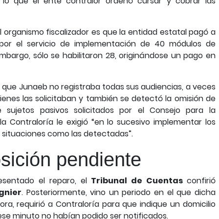
 lo que el ente contralor ordenó cursar y cobrar las
 organismo fiscalizador es que la entidad estatal pagó a
por el servicio de implementación de 40 módulos de
embargo, sólo se habilitaron 28, originándose un pago en
 que Junaeb no registraba todas sus audiencias, a veces
ienes las solicitaban y también se detectó la omisión de
e sujetos pasivos solicitados por el Consejo para la
la Contraloría le exigió “en lo sucesivo implementar los
e situaciones como las detectadas”.
sición pendiente
sentado el reparo, el
Tribunal de Cuentas
confirió
gnier
. Posteriormente, vino un periodo en el que dicha
lora, requirió a Contraloría para que indique un domicilio
se minuto no habían podido ser notificados.