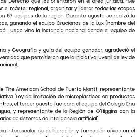
de Derecho que los orientaron en el área jurídica. “Me
r el máster regional, organizar y liderar todas las etapas
on 57 equipos de la región. Durante agosto se realizó la
ipos, ganando el equipo Crucianos de la Lux (nombre del
icó. Luego vino la instancia nacional donde el equipo de
oria y Geografía y guía del equipo ganador, agradeció el
iversidad que permitieron que la iniciativa juvenil de ley de
acional.
 de The American School de Puerto Montt, representante
ciativa "Ley de limitación de microplásticos en productos
ras, el tercer puesto fue para el equipo del Colegio Ena
ua, y representante de la Región de O'Higgins con la
rios de sistemas de inteligencia artificial".
a interescolar de deliberación y formación cívica en el