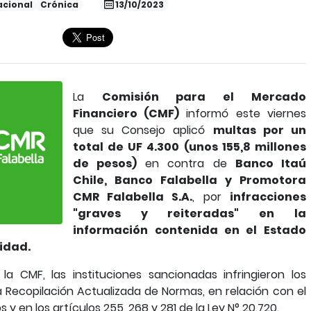
acional
Crónica
13/10/2023
La
Comisión para el Mercado
Financiero (CMF)
informó este viernes
que su Consejo aplicó
multas por un
total de UF 4.300 (unos 155,8 millones
de pesos)
en contra de
Banco Itaú
Chile, Banco Falabella y Promotora
CMR Falabella S.A.
, por
infracciones
"graves y reiteradas" en la
información contenida en el Estado
idad.
a CMF, las instituciones sancionadas infringieron los
a Recopilación Actualizada de Normas, en relación con el
 y en los artículos 255, 268 y 281 de la Ley N° 20.720.