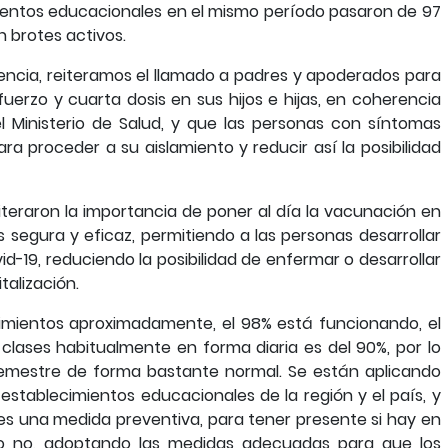
mientos educacionales en el mismo período pasaron de 97
n brotes activos.
encia, reiteramos el llamado a padres y apoderados para
fuerzo y cuarta dosis en sus hijos e hijas, en coherencia
l Ministerio de Salud, y que las personas con síntomas
 proceder a su aislamiento y reducir así la posibilidad
iteraron la importancia de poner al día la vacunación en
s segura y eficaz, permitiendo a las personas desarrollar
d-19, reduciendo la posibilidad de enfermar o desarrollar
talización.
cimientos aproximadamente, el 98% está funcionando, el
lases habitualmente en forma diaria es del 90%, por lo
emestre de forma bastante normal. Se están aplicando
stablecimientos educacionales de la región y el país, y
es una medida preventiva, para tener presente si hay en
 o no, adoptando las medidas adecuadas para que los