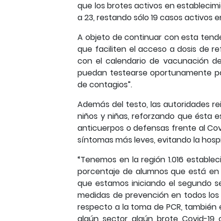
que los brotes activos en estableci
a 23, restando sólo 19 casos activos e
A objeto de continuar con esta tend
que faciliten el acceso a dosis de re
con el calendario de vacunación de
puedan testearse oportunamente para
de contagios”.
Además del testo, las autoridades re
niños y niñas, reforzando que ésta e
anticuerpos o defensas frente al Covi
síntomas más leves, evitando la hospi
“Tenemos en la región 1.016 estable
porcentaje de alumnos que está en c
que estamos iniciando el segundo s
medidas de prevención en todos los e
respecto a la toma de PCR, también 
algún sector algún brote Covid-19