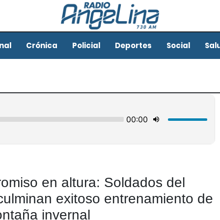
nal
Crónica
Policial
Deportes
Social
Sal
romiso en altura: Soldados del
culminan exitoso entrenamiento de
ntaña invernal